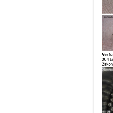
Verfü
304 Ed
Zirkon