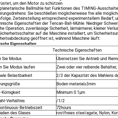
rüstet, um den Motor zu schützen.
e planetarische Ballmühle hat Funktionen des TIMING-Ausschalt
ungsdrehens. Sie beschließen möglicherweise frei alle möglich
folge, Zeiteinstellung entsprechend experimentellem Bedarf, u
hnische Eigenschaften der Tencan-Ball-Mühle: Niedriger Schwer
he Operation, zuverlässige Sicherheit, lärmärmerer, kleiner Verlus
 Sicherheitsschalter auf die Maschine installiert, um Sicherheitsu
heitsabdeckung geöffnet ist, während Maschine läuft.
ische Eigenschaften
Technische Eigenschaften
n Sie Modus
Übersetzen Sie Antrieb und Riem
n Sie Modus laufen
Zwei oder vier reibende Behälter
ale Belastbarkeit
2/3 der Kapazität des Mahlens d
rungsgröße
Boden material≤3mm
-Körnigkeit
Minimum 0.1μm
ahl-Verhältnis
/1/2
ontinuous-Betriebszeit
72hours
ialien des Glases
rostfreies steel.agate, Nylon, Kor