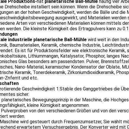
kale Produktions-
hat
planetarische Ball-Mühle
häufig vier Arb
ne Drehscheibe installiert sein können. Wenn die Drehscheibe si
ngen an der hohen Geschwindigkeit, werden die Bälle und die Mat
schwindigkeitsbewegung ausgewirkt, und Materialien werden sch
hiedene Arten von verschiedenen Materialien können mittels d
en werden. Die kleinste Körnigkeit des Ertragpulvers kann zu 0
ndungen
kale industrielle planetarische Ball-Mühle
wird weit in den Indu
onik, Baumaterialien, Keramik, chemische Industrie, Leichtindus
ndet. Es ist für Produktionsfelder wie elektronische Keramik, s
mkobaltsäure, Lithiummangan, Katalysator, Phosphor, langes Nac
onisches Glas besonders am passendsten. Pulver, Brennstoffzell
isches, Nano-Material, keramischer Kondensator der Oblate, MLC
trische Keramik, Tonerdekeramik, Zirkoniumdioxidkeramik, Phospho
-Znferrit und etc.
schaften
 rotierende Geschwindigkeit 1.Stable des Ganggetriebes die Üb
mentes sicher.
d planetarisches Bewegungsprinzip in der Maschine, die Hochges
ngsfähigkeit, kleine Körnigkeit angenommen.
r Pulverproben von den verschiedenen Größen und von den versc
iert werden.
e Maschine wird gesteuert durch Frequenzumsetzer, Sie wählt m
rechend erwartetem Versuchsergebnis. Der Konverter wird mit 