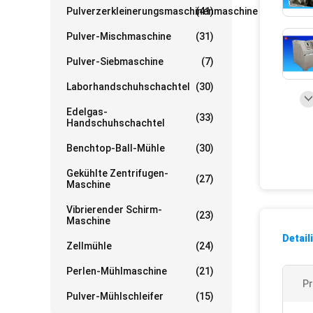
Pulverzerkleinerungsmaschinenmaschine
(41)
Pulver-Mischmaschine
(31)
Pulver-Siebmaschine
(7)
Laborhandschuhschachtel
(30)
Edelgas-
(33)
Handschuhschachtel
Benchtop-Ball-Mühle
(30)
Gekühlte Zentrifugen-
(27)
Maschine
Vibrierender Schirm-
(23)
Maschine
Detail
Zellmühle
(24)
Perlen-Mühlmaschine
(21)
P
Pulver-Mühlschleifer
(15)