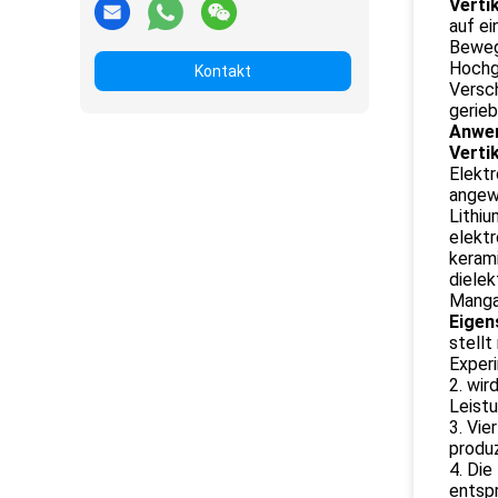
Verti
auf ei
Bewegu
Hochge
Kontakt
Versc
gerieb
Anwe
Verti
Elektr
angewe
Lithiu
elektr
keram
dielek
Mangan
Eigen
stellt
Experi
2. wir
Leistu
3. Vie
produz
4. Di
entsp