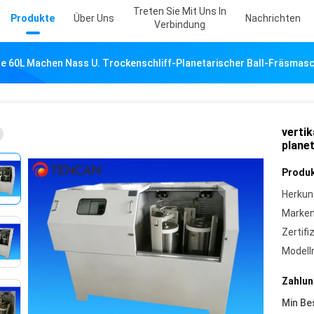
Treten Sie Mit Uns In
Produkte
Über Uns
Nachrichten
Verbindung
le 60L Machen Nass U. Trockenschliff-Planetarischer Ball-Fräsmas
verti
plane
Produk
Herkun
Marke
Zertifi
Model
Zahlun
Min Be