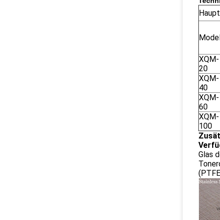
Techn
Haupt
Model
XQM-
20
XQM-
40
XQM-
60
XQM-
100
Zusät
Verfü
Glas d
Toner
(PTFE