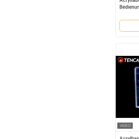
Acryllab
Bedienu
handsch
700x45
Acrylha