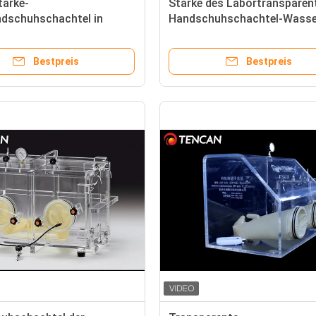
ärke-
Stärke des Labortransparen
ndschuhschachtel in
Handschuhschachtel-Wasse
rade transparente
Sauerstoff-Abbau-30mm
-Norm
Bestpreis
Bestpreis