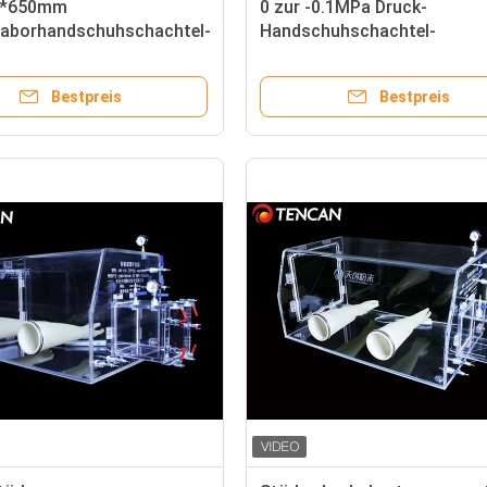
0*650mm
0 zur -0.1MPa Druck-
aborhandschuhschachtel-
Handschuhschachtel-
hl mit Übergangs-Kabine
Laborausstattung SS materi
Bestpreis
Bestpreis