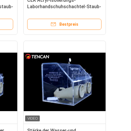
CER Acryl-Isolierungs-
staub-
Laborhandschuhschachtel-Staub-
Beweis 10mm, ohne zu
staubsaugen
Bestpreis
er
Stärke der Wasser-und