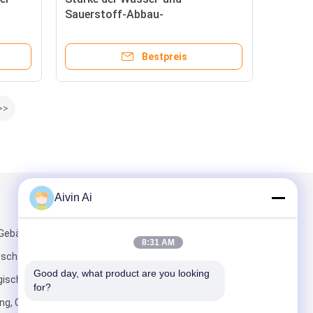
Sauerstoff-Abbau-
Labortransparente
m
Handschuhschachtel-PMMA
Bestpreis
30mm
>>
Aivin Ai
Mailen Sie uns
 Gebäude-,
8:31 AM
tschaftliches
Good day, what product are you looking 
gischesentwicklungsgebiet
for?
ang, Changsha-