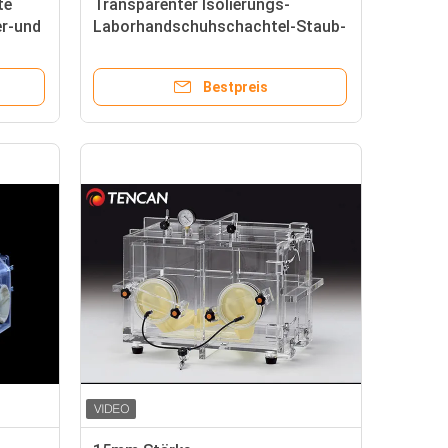
te
Transparenter Isolierungs-
r-und
Laborhandschuhschachtel-Staub-
acrylsauerbeweis, ohne zu Staub
saugen
Bestpreis