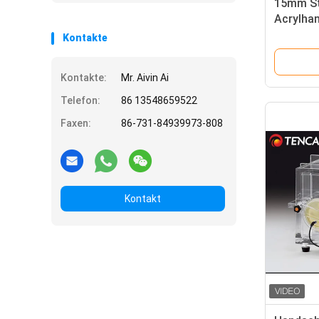
15mm St
Acrylha
hohem G
Kontakte
CER/Iso
Kontakte:
Mr. Aivin Ai
Telefon:
86 13548659522
Faxen:
86-731-84939973-808
Kontakt