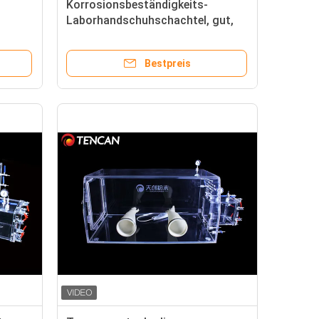
Korrosionsbeständigkeits-
Laborhandschuhschachtel, gut,
ell
Vakuumhandschuhschachtel
versiegelnd
Bestpreis