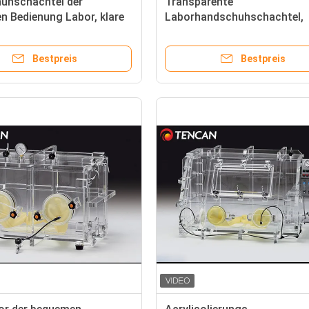
uhschachtel der
Transparente
 Bedienung Labor, klare
Laborhandschuhschachtel,
uhschachtel für Chemie-
10mm/15mm/30mm Stärke-
Acrylhandschuhschachtel
Bestpreis
Bestpreis