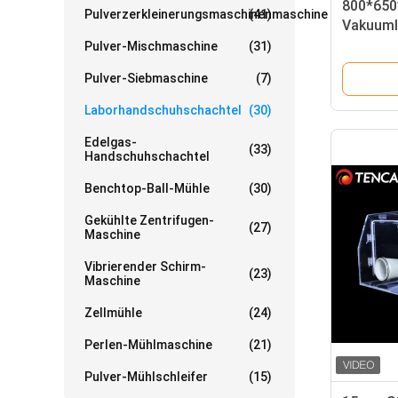
800*65
Pulverzerkleinerungsmaschinenmaschine
(41)
Vakuuml
Edelsta
Pulver-Mischmaschine
(31)
Pulver-Siebmaschine
(7)
Laborhandschuhschachtel
(30)
Edelgas-
(33)
Handschuhschachtel
Benchtop-Ball-Mühle
(30)
Gekühlte Zentrifugen-
(27)
Maschine
Vibrierender Schirm-
(23)
Maschine
Zellmühle
(24)
Perlen-Mühlmaschine
(21)
Pulver-Mühlschleifer
(15)