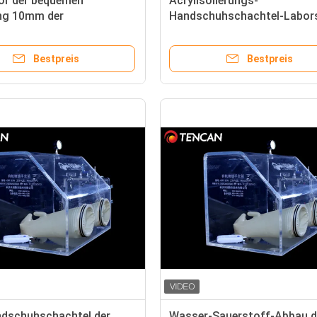
or der bequemen
Acrylisolierungs-
ng 10mm der
Handschuhschachtel-Labor
uhschachtel-
Beweis, ohne 10mm zu
0x500mm
staubsaugen
Bestpreis
Bestpreis
ndschuhschachtel der
Wasser-Sauerstoff-Abbau d