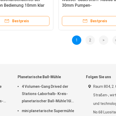
n Bedienung 10mm klar
30mm Pumpen-
mie-Labor
Vakuumlabortransparenter
Handschuhschachtel-500m
Bestpreis
Bestpreis
1
2
>
Planetarische Ball-Mühle
Folgen Sie uns
e
4 Volumen-Gang Drived der
Raum 804, 2.
Stations-Laborhalb- Kreis-
Straßen-, wir
s-
planetarischer Ball-Mühle16l
und technolo
lärmarm
mini planetarische Supermühle
No.68 Luosit