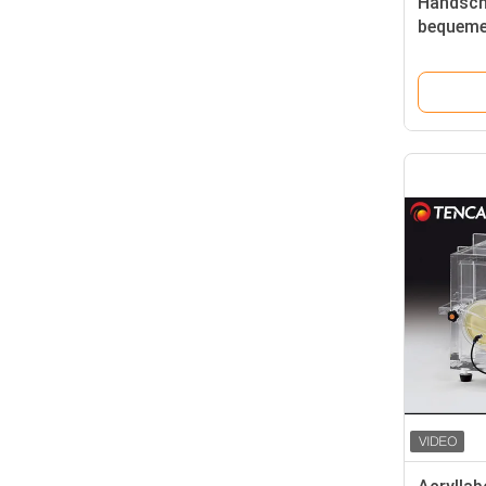
Handsch
bequemen
Handsch
Labor