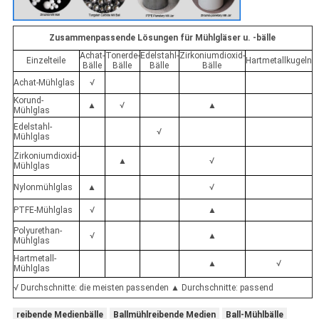
Zusammenpassende Lösungen für Mühlgläser u. -bälle
Achat-
Tonerde-
Edelstahl-
Zirkoniumdioxid-
Einzelteile
Hartmetallkugeln
Bälle
Bälle
Bälle
Bälle
Achat-Mühlglas
√
Korund-
▲
√
▲
Mühlglas
Edelstahl-
√
Mühlglas
Zirkoniumdioxid-
▲
√
Mühlglas
Nylonmühlglas
▲
√
PTFE-Mühlglas
√
▲
Polyurethan-
√
▲
Mühlglas
Hartmetall-
▲
√
Mühlglas
√ Durchschnitte: die meisten passenden ▲ Durchschnitte: passend
reibende Medienbälle
Ballmühlreibende Medien
Ball-Mühlbälle