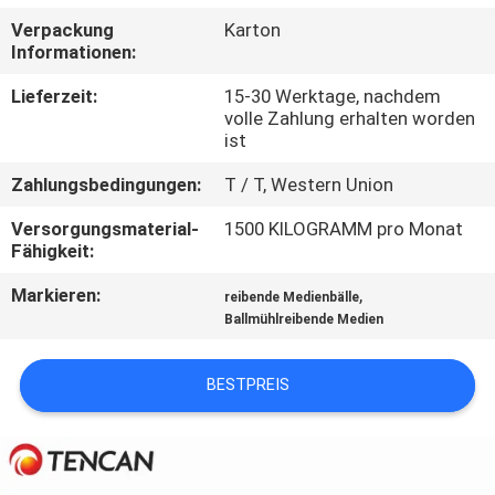
Verpackung
Karton
TRETEN
Informationen:
SIE
Lieferzeit:
15-30 Werktage, nachdem
MIT
volle Zahlung erhalten worden
ist
UNS
Zahlungsbedingungen:
T / T, Western Union
IN
Versorgungsmaterial-
1500 KILOGRAMM pro Monat
VERBINDUNG
Fähigkeit:
Markieren:
,
reibende Medienbälle
NACHRICHTEN
Ballmühlreibende Medien
BLOG
BESTPREIS
FORDERN
SIE EIN