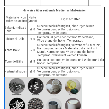
Hinweise über reibende Medien u. Materialien
Materialien von
Härte
Eigenschaften
Reibende Medien
(Mohs)
Superverschleißfestigkeit, ohne irgendeinen
Zirkoniumdioxid-
≥9.0
Verunreinigungs-, Korrosions- u.
Bälle
Temperaturwiderstand.
Haltbarer, allgemeiner corrsion Widerstand,
Edelstahl-Bälle
≥6.0
Widerstand der hohen Temperatur.
Superverschleißfestigkeit, verwendet für Medizin,
Nahrung und andere Materialien, die nicht mit
Achat-Bälle
≥7.0
Metall, Korrosion und Widerstand der hohen
Temperatur verseucht werden können.
Haltbarer, corrsion Widerstand und Widerstand der
Tonerde-Bälle
≥8.5
hohen Temperatur.
Superverschleißfestigkeit, ohne irgendeinen
Hartmetallkugeln
≥9.0
Verunreinigungs-, Korrosions- u.
Temperaturwiderstand.