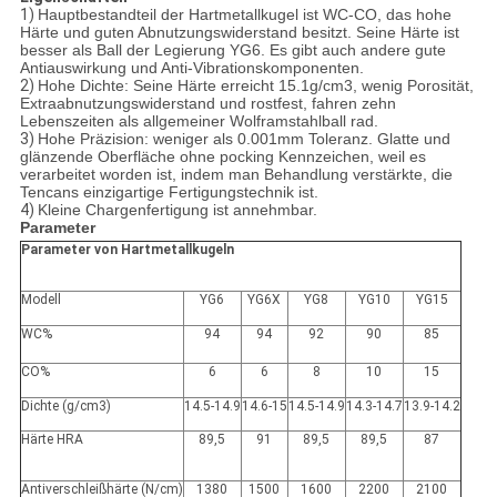
1)
Hauptbestandteil der Hartmetallkugel ist WC-CO, das hohe
Härte und guten Abnutzungswiderstand besitzt. Seine Härte ist
besser als Ball der Legierung YG6. Es gibt auch andere gute
Antiauswirkung und Anti-Vibrationskomponenten.
2)
Hohe Dichte: Seine Härte erreicht 15.1g/cm3, wenig Porosität,
Extraabnutzungswiderstand und rostfest, fahren zehn
Lebenszeiten als allgemeiner Wolframstahlball rad.
3)
Hohe Präzision: weniger als 0.001mm Toleranz. Glatte und
glänzende Oberfläche ohne pocking Kennzeichen, weil es
verarbeitet worden ist, indem man Behandlung verstärkte, die
Tencans einzigartige Fertigungstechnik ist.
4)
Kleine Chargenfertigung ist annehmbar.
Parameter
Parameter von Hartmetallkugeln
Modell
YG6
YG6X
YG8
YG10
YG15
WC%
94
94
92
90
85
CO%
6
6
8
10
15
Dichte (g/cm3)
14.5-14.9
14.6-15
14.5-14.9
14.3-14.7
13.9-14.2
Härte HRA
89,5
91
89,5
89,5
87
Antiverschleißhärte (N/cm)
1380
1500
1600
2200
2100