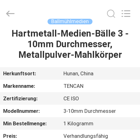
Tianchuang
Powder
Technology
Co.,
Ltd.
Ballmühlmedien
All
Rights
Reserved.
Hartmetall-Medien-Bälle 3 -
HAUS
10mm Durchmesser,
PRODUKTE
Metallpulver-Mahlkörper
ÜBER
Herkunftsort:
Hunan, China
UNS
Markenname:
TENCAN
Zertifizierung:
CE ISO
FABRIK-
Modellnummer:
3-10mm Durchmesser
AUSFLUG
Min Bestellmenge:
1 Kilogramm
QUALITÄTSKONTROLLE
Preis:
Verhandlungsfähig