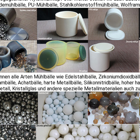
emühlbälle, PU-Mühlbälle, Stahlkohlenstoffmühlbälle, Wolframm
nnen alle Arten Mühlbälle wie Edelstahlbälle, Zirkoniumdioxidbäl
mbälle, Achatbälle, harte Metallbälle, Silikonnitridbälle, hoher h
tall, Kristallglas und andere spezielle Metallmaterialien auch z