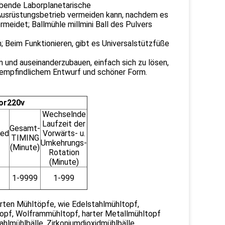
ibende Laborplanetarische
 Ausrüstungsbetrieb vermeiden kann, nachdem es
rmeidet; Ballmühle millmini Ball des Pulvers
n; Beim Funktionieren, gibt es Universalstützfüße
n und auseinanderzubauen, einfach sich zu lösen,
 empfindlichem Entwurf und schöner Form.
bor220v
Wechselnde
Laufzeit der
Gesamt-
eed
Vorwärts- u.
TIMING
Umkehrungs-
(Minute)
Rotation
(Minute)
1-9999
1-999
Arten Mühltöpfe, wie Edelstahlmühltopf,
opf, Wolframmühltopf, harter Metallmühltopf
ahlmühlbälle, Zirkoniumdioxidmühlbälle,