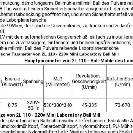
mutzung, dämpfungsarm. Ballmühle millmini Ball des Pulvers re
8.The wird mit einem Sicherheitsschalter ausgerüstet, der den
cherheitsabdeckung geöffnet hat, und einen Sicherheitsunfall ve
nde Laborplanetarische
de 9.When, dort sind die Universalräder, zu drücken und zu laufe
ll.
0.V mit dem automatischen Gangverschluß, einfach zu installiere
rem und zuverlässigem, einfachem und bedienungsfreundlichem,
hle millmini Ball des Pulvers reibende Laborplanetarische
sche Parameter von 2L 110 - 220v Mini Laboratory Ball Mill
Hauptparameter von 2L 110 - Ball-Mühle des La
Revolutions-
Energie
Maß
RotationSp
l
Spannung
Geschwindigkeit
(Kilowatt)
(Millimeter)
(U/min)
(U/min)
-
220V-
0,75
530*300*340
45-335
70-670
50Hz
ze von 2L 110 - 220v Mini Laboratory Ball Mill
der planetarischen Ballmühlmaschine liefert unsere Fabrik alle 
niumdioxidmühltopf, Tonerdemühltopf, Nylonmühltopf, PU-Mühlt
sgeglichener Nylonmühltopf etc. Weiter stellen wir auch Edelst