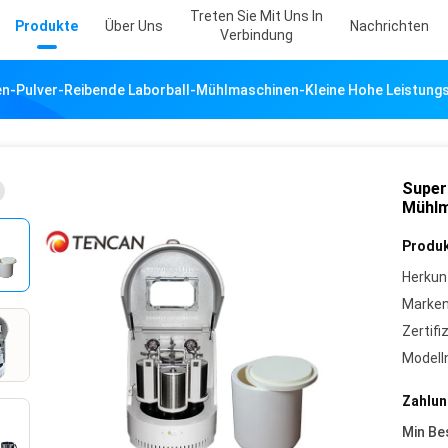
Treten Sie Mit Uns In
Produkte
Über Uns
Nachrichten
Verbindung
n-Pulver-Reibende Laborball-Mühlmaschinen-Kleine Hohe Leistungs
Super
Mühlm
Produk
Herkun
Marke
Zertifi
Model
Zahlun
Min Be