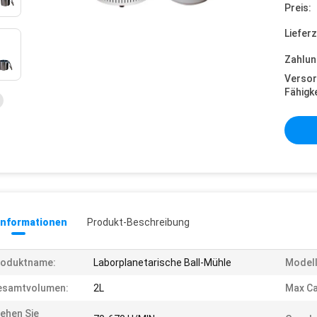
Preis:
Lieferz
Zahlun
Versor
Fähigke
informationen
Produkt-Beschreibung
roduktname:
Laborplanetarische Ball-Mühle
Modell
esamtvolumen:
2L
Max Ca
ehen Sie