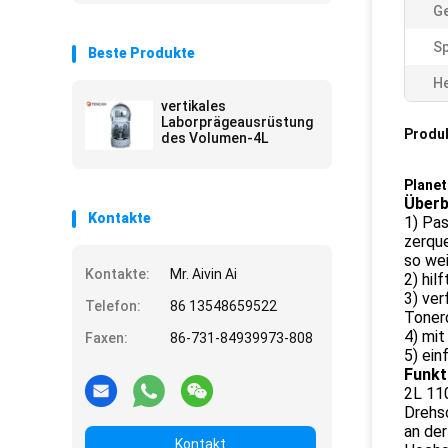
Ge
S
Beste Produkte
He
vertikales
Laborprägeausrüstung
Produ
des Volumen-4L
Planet
Überb
Kontakte
1) Pas
zerque
so wei
Kontakte:
Mr. Aivin Ai
2) hil
3) ver
Telefon:
86 13548659522
Tonerd
4) mit
Faxen:
86-731-84939973-808
5) ein
Funkt
2L 110
Drehsc
an der
Kontakt