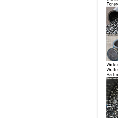
Tonerd
Wir kö
Wolfra
Hartme