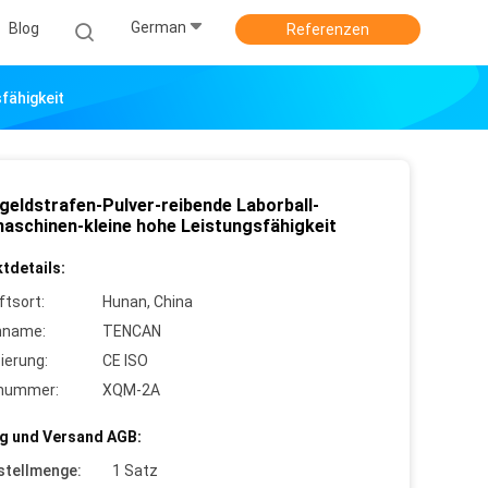
German
Blog
Referenzen
fähigkeit
geldstrafen-Pulver-reibende Laborball-
aschinen-kleine hohe Leistungsfähigkeit
tdetails:
ftsort:
Hunan, China
nname:
TENCAN
zierung:
CE ISO
lnummer:
XQM-2A
g und Versand AGB:
stellmenge:
1 Satz