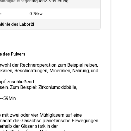
indigkeitsregelung:
Frequenz-Steuerung
e:
0.75kw
Mühle des Labor2l
e des Pulvers
obwohl der Rechneroperation zum Beispiel reiben,
alien, Beschichtungen, Mineralien, Nahrung, und
topf zuschließend.
sein. Zum Beispiel: Zirkoniumoxidbälle,
 0~59Min
e mit zwei oder vier Mühlgläsern auf eine
t, macht die Glasachse planetarische Bewegungen
rhalb der Gläser stark in der