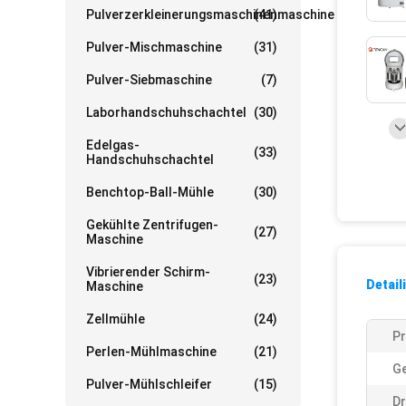
Pulverzerkleinerungsmaschinenmaschine
(41)
Pulver-Mischmaschine
(31)
Pulver-Siebmaschine
(7)
Laborhandschuhschachtel
(30)
Edelgas-
(33)
Handschuhschachtel
Benchtop-Ball-Mühle
(30)
Gekühlte Zentrifugen-
(27)
Maschine
Vibrierender Schirm-
(23)
Detail
Maschine
Zellmühle
(24)
P
Perlen-Mühlmaschine
(21)
G
Pulver-Mühlschleifer
(15)
Dr