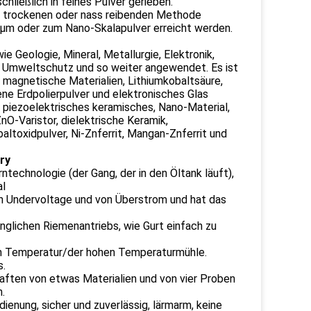
ließlich in feines Pulver gerieben.
r trockenen oder nass reibenden Methode
.1μm oder zum Nano-Skalapulver erreicht werden.
ie Geologie, Mineral, Metallurgie, Elektronik,
in, Umweltschutz und so weiter angewendet. Es ist
, magnetische Materialien, Lithiumkobaltsäure,
ne Erdpolierpulver und elektronisches Glas
, piezoelektrisches keramisches, Nano-Material,
O-Varistor, dielektrische Keramik,
altoxidpulver, Ni-Znferrit, Mangan-Znferrit und
ry
echnologie (der Gang, der in den Öltank läuft),
al
n Undervoltage und von Überstrom und hat das
nglichen Riemenantriebs, wie Gurt einfach zu
en Temperatur/der hohen Temperaturmühle.
s.
aften von etwas Materialien und von vier Proben
.
nung, sicher und zuverlässig, lärmarm, keine