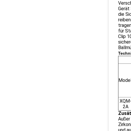
Versch
Gerät 
die Si
reibe
tragen
für Sta
Clip 1
siche
Ballmü
Techni
Model
XQM
2A
Zusät
Außer 
Zirko
und au