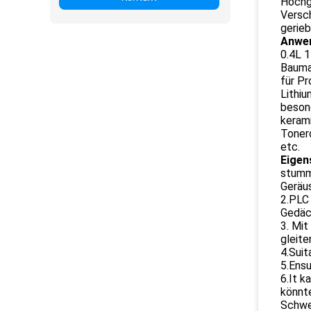
Hochge
Versc
gerieb
Anwen
0.4L 1
Baumat
für Pr
Lithiu
besond
kerami
Tonerd
etc.
Eigen
stumme
Geräu
2.PLC
Gedäc
3. Mit
gleite
4.Sui
5.Ens
6.It k
könnt
Schwer