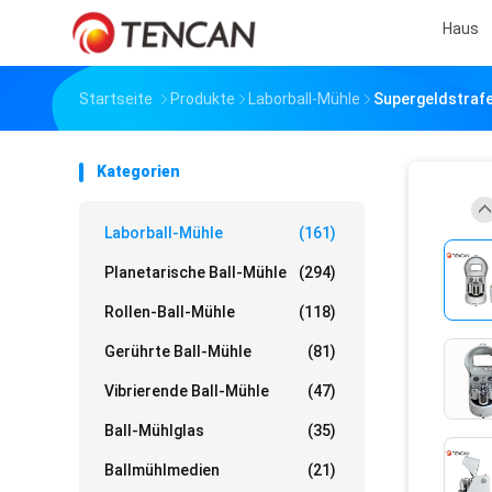
Haus
Startseite
Produkte
Laborball-Mühle
Supergeldstrafe
Kategorien
Laborball-Mühle
(161)
Planetarische Ball-Mühle
(294)
Rollen-Ball-Mühle
(118)
Gerührte Ball-Mühle
(81)
Vibrierende Ball-Mühle
(47)
Ball-Mühlglas
(35)
Ballmühlmedien
(21)