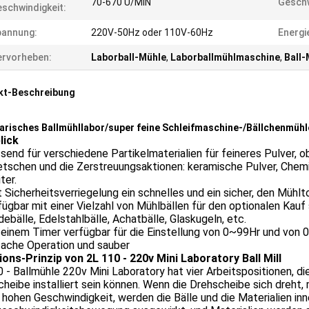
70-670 U/MIN
Geschw
schwindigkeit:
pannung:
220V-50Hz oder 110V-60Hz
Energi
rvorheben:
Laborball-Mühle
,
Laborballmühlmaschine
,
Ball-
kt-Beschreibung
arisches Ballmühllabor/super feine Schleifmaschine-/Bällchenmühl
lick
send für verschiedene Partikelmaterialien für feineres Pulver, 
tschen und die Zerstreuungsaktionen: keramische Pulver, Chemik
ter.
ft Sicherheitsverriegelung ein schnelles und ein sicher, den Mühl
fügbar mit einer Vielzahl von Mühlbällen für den optionalen Kauf 
ebälle, Edelstahlbälle, Achatbälle, Glaskugeln, etc.
 einem Timer verfügbar für die Einstellung von 0~99Hr und von
fache Operation und sauber
ions-Prinzip von 2L 110 - 220v Mini Laboratory Ball Mill
 - Ballmühle 220v Mini Laboratory hat vier Arbeitspositionen, di
heibe installiert sein können. Wenn die Drehscheibe sich dreh
 hohen Geschwindigkeit, werden die Bälle und die Materialien inne