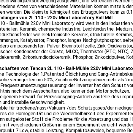
schwindigkeitsbewegung ausgewirkt, und Materialien werden sch
hiedene Arten von verschiedenen Materialien können mittels de
en werden. Die kleinste Körnigkeit des Ertragpulvers kann zu 0
dungen von 2L 110 - 220v Mini Laboratory Ball Mill
10 - Ballmühle 220v Mini Laboratory wird weit in den Industrien w
erialien, Keramik, chemische Industrie, Leichtindustrie, Mediz
oduktionsfelder wie elektronische Keramik, strukturelle Keramik
mmangan, Katalysator, Phosphor, langes Nachglutphosphor, selte
ers am passendsten. Pulver, Brennstoffzelle, Zink-Oxidvaristor
scher Kondensator der Oblate, MLCC, Thermistor (PTC, NTC), Zn
ekeramik, Zirkoniumdioxidkeramik, Phosphor, Zinkoxidpulver, Kob
schaften von Tencan 2L 110 - Ball-Mühle 220v Mini Laborato
 Technologie der 1.Patented Öldichtung und Gang-Antriebskernt
sche verringerten um 50%, ZunahmeNutzungsdauer mehr als 2m
 Frequenzumsetzungssteuerung: der Inverter hat den Schutz vo
htnis nach dem Ausschalten, also kann er den Motor schützen.
 eigenem Entwurf für Präzisionsgang-Antrieb anstelle des ursprü
n und instabile Geschwindigkeit.
table für trockene/nass/Vakuum-/des Schutzgases/der niedrig
ures die Homogenität und die Wiederholbarkeit des Experimente
ann aufgelöster Stoff die Probleme für die Absetzung und das H
e mit verschiedenen Größen in einem Experiment erreicht werden
punkt 7.Low, stabile Leistung, Kompaktbauweise, bequeme Bedie