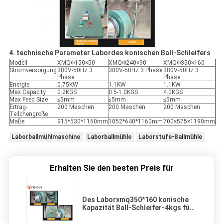
4. technische Parameter Labordes konischen Ball-Schleifers
Modell
XMQΦ150×50
XMQΦ240×90
XMQΦ350×160
Stromversorgung
380V-50Hz 3
380V-50Hz 3 Phase
380V-50Hz 3
Phase
Phase
Energie
0.75KW
1.1KW
1.1KW
Max Capacity
0.2KGS
0.5-1.0KGS
4.0KGS
Max Feed Size
≤5mm
≤5mm
≤5mm
Ertrag-
200 Maschen
200 Maschen
200 Maschen
Teilchengröße
Maße
915*530*1160mm
1052*640*1160mm
700×575×1190mm
Laborballmühlmaschine
Laborballmühle
Laborstufe-Ballmühle
Erhalten Sie den besten Preis für
Des Laborxmq350*160 konische
Kapazität Ball-Schleifer-4kgs für
Beispieldas reiben