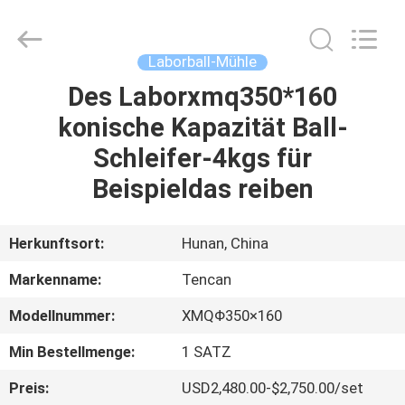
Tianchuang
Powder
Technology
Co.,
Ltd.
Laborball-Mühle
All
Rights
Reserved.
Des Laborxmq350*160
HAUS
konische Kapazität Ball-
PRODUKTE
Schleifer-4kgs für
Beispieldas reiben
ÜBER
UNS
Herkunftsort:
Hunan, China
Markenname:
Tencan
FABRIK-
Modellnummer:
XMQΦ350×160
AUSFLUG
Min Bestellmenge:
1 SATZ
QUALITÄTSKONTROLLE
Preis:
USD2,480.00-$2,750.00/set