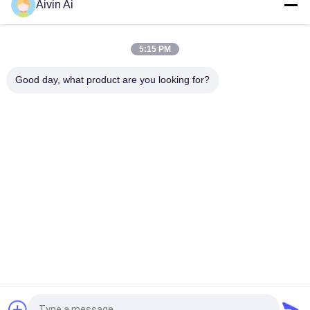
Aivin Ai
Nano-Pulver-Laborschleifer-Maschine, Laborstufe-Ball-
Mühllange Nutzungsdauer
5:15 PM
Vertikale und bewegliche Laborschleifmühle CER-ISO,
Laborschleifmühle
Good day, what product are you looking for?
Beliebte Kategorien
Alle
Planetarische Ball-
Laborball-Mühle
Mühle
Rollen-Ball-Mühle
Gerührte Ball-Mühle
Vibrierende Ball-
Ball-Mühlglas
Mühle
Ballmühlmedien
Pulverzerkleinerungsmasc