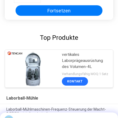
Fortsetzen
Top Produkte
vertikales
Laborprägeausrüstung
des Volumen-4L
Verhandlungsfähig MOQ:1 Satz
KONTAKT
Laborball-Mühle
Laborball-Mühlmaschinen-Frequenz-Steuerung der Macht-
0.25KW mini planetarische