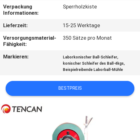
Verpackung
Sperrholzkiste
TRETEN
Informationen:
SIE
Lieferzeit:
15-25 Werktage
MIT
Versorgungsmaterial-
350 Sätze pro Monat
UNS
Fähigkeit:
IN
Markieren:
,
Laborkonischer Ball-Schleifer
,
konischer Schleifer des Ball-4kgs
VERBINDUNG
Beispielreibende Laborball-Mühle
NACHRICHTEN
BESTPREIS
BLOG
FORDERN
SIE EIN